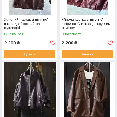
Жіночий піджак зі штучної
Жіноча куртка зі штучної
шкіри двобортний на
шкіри на блискавці з круглим
підкладці
коміром
В наявності
В наявності
2 200
2 200
₴
₴
Купити
Купити