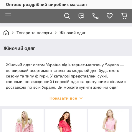
Оптово-роздрібний виробник-магазин
Товари та послуги
Жіночий одяг
Жіночий одяг
Жіночий одяг оптом Україна від інтернет-магазину Sayana —
це широкий асортимент стильних моделей для будь-якого
сезону та типу фігури. У каталозі представлені сукні,
костюми, повсякденний і верхній одяг за доступними цінами з
доставкою по всій Україні. Ви можете купити жіночий одяг
гуртом або в роздріб, обравши актуальні тренди, які
Показати все
користуються попитом і легко продаються.