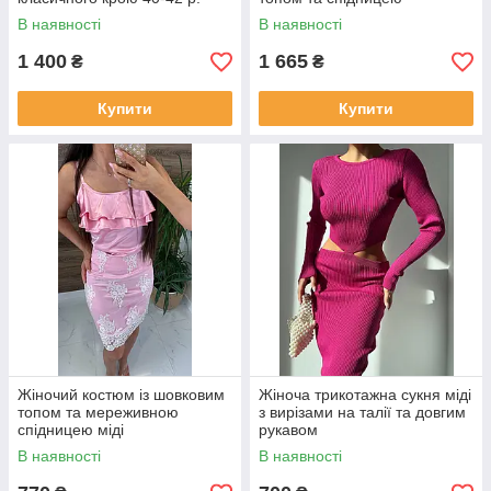
В наявності
В наявності
1 400
1 665
₴
₴
Купити
Купити
Жіночий костюм із шовковим
Жіноча трикотажна сукня міді
топом та мереживною
з вирізами на талії та довгим
спідницею міді
рукавом
В наявності
В наявності