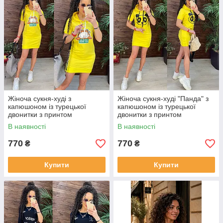
Жіноча сукня-худі з
Жіноча сукня-худі "Панда" з
капюшоном із турецької
капюшоном із турецької
двонитки з принтом
двонитки з принтом
В наявності
В наявності
770
770
₴
₴
Купити
Купити