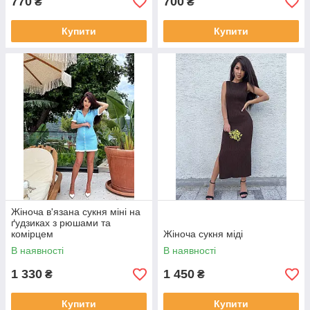
770
700
₴
₴
Купити
Купити
Жіноча в'язана сукня міні на
ґудзиках з рюшами та
комірцем
Жіноча сукня міді
В наявності
В наявності
1 330
1 450
₴
₴
Купити
Купити