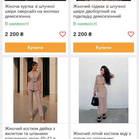
Жіноча куртка зі штучної
Жіночий піджак зі штучної
шкіри оверсайз на кнопках
шкіри двобортний на
демісезонна
підкладці демісезонний
В наявності
В наявності
2 200
2 200
₴
₴
Купити
Купити
Жіночий костюм двійка з
жилетом та штанами
Жіночий літній костюм міді з
класичного крою 40-42 р.
топом та спідницею