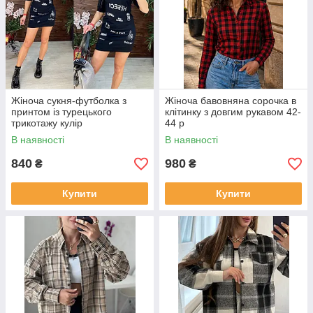
Жіноча сукня-футболка з
Жіноча бавовняна сорочка в
принтом із турецького
клітинку з довгим рукавом 42-
трикотажу кулір
44 р
В наявності
В наявності
840
980
₴
₴
Купити
Купити