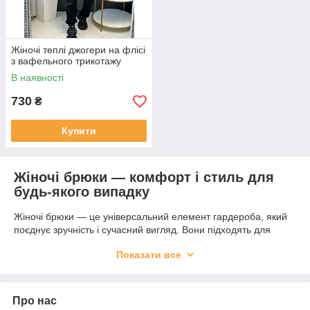
Жіночі теплі джогери на флісі
з вафельного трикотажу
В наявності
730
₴
Купити
Жіночі брюки — комфорт і стиль для
будь-якого випадку
Жіночі брюки — це універсальний елемент гардероба, який
поєднує зручність і сучасний вигляд. Вони підходять для
офісу, прогулянок і повсякденного життя. Якщо ви плануєте
Показати все
жіночі брюки купити, важливо враховувати фасон, матеріал і
посадку.
Які бувають жіночі брюки
Про нас