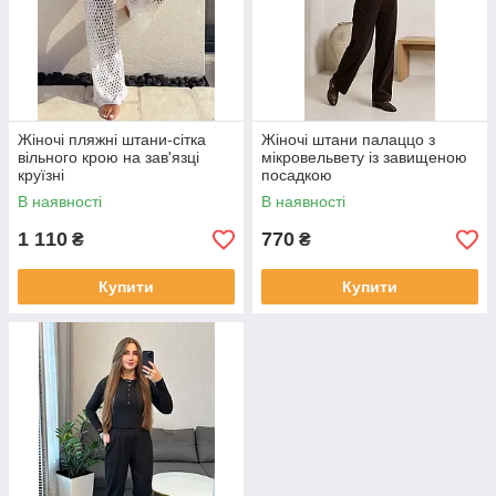
Жіночі пляжні штани-сітка
Жіночі штани палаццо з
вільного крою на зав'язці
мікровельвету із завищеною
круїзні
посадкою
В наявності
В наявності
1 110
770
₴
₴
Купити
Купити