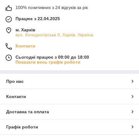
У каталозі представлені різні моделі:
100% позитивних з 24 відгуків за рік
класичні брюки — підходять для офісного стилю
Працює з 22.04.2025
широкі брюки — забезпечують комфорт і свободу
рухів
м. Харків
вул. Холодногірська 9, Харків, Україна
завужені моделі — підкреслюють фігуру
повсякденні брюки — універсальні для міста
Контакти
Такий вибір дозволяє підібрати брюки жіночі під різні потреби.
Сьогодні працює з 09:00 до 18:00
Як обрати жіночі брюки
Показати весь графік роботи
Щоб зробити правильний вибір, враховуйте:
Про нас
посадку
— брюки повинні сидіти комфортно
фасон
— класичний або сучасний
Контакти
призначення
— для офісу або повсякденного
носіння
Доставка та оплата
розмір
— важливо для зручності
Правильно підібрана модель забезпечує комфорт і гарний
Графік роботи
вигляд.
Матеріали та якість