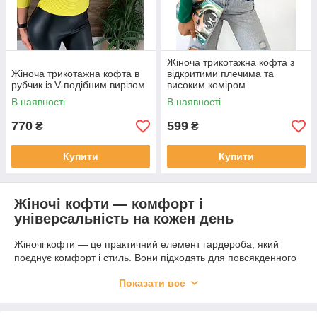
Жіноча трикотажна кофта з
Жіноча трикотажна кофта в
відкритими плечима та
рубчик із V-подібним вирізом
високим коміром
В наявності
В наявності
770
599
₴
₴
Купити
Купити
Жіночі кофти — комфорт і
універсальність на кожен день
Жіночі кофти — це практичний елемент гардероба, який
поєднує комфорт і стиль. Вони підходять для повсякденного
носіння, роботи та відпочинку. Якщо ви плануєте жіночі кофти
Показати все
купити, варто звернути увагу на матеріал, фасон і сезонність,
щоб обрати оптимальний варіант.