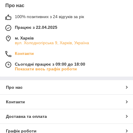
Які бувають жіночі кофти
Про нас
У каталозі представлені різні моделі, що дозволяють
100% позитивних з 24 відгуків за рік
створювати різноманітні образи:
класичні кофти — універсальні для будь-якого стилю
Працює з 22.04.2025
oversize моделі — забезпечують комфорт і сучасний
м. Харків
вигляд
вул. Холодногірська 9, Харків, Україна
теплі кофти — підходять для холодного сезону
Контакти
легкі варіанти — для демісезону та прохолодних
вечорів
Сьогодні працює з 09:00 до 18:00
Показати весь графік роботи
Такий вибір дозволяє підібрати кофту жіночу для будь-якої
ситуації.
Як обрати жіночу кофту
Про нас
Щоб зробити правильний вибір, враховуйте:
Контакти
сезонність
— легкі або утеплені моделі
посадку
— кофта не повинна обмежувати рухи
Доставка та оплата
фасон
— приталений або вільний
розмір
— важливо для комфорту
Графік роботи