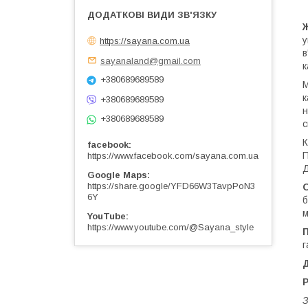
у
https://sayana.com.ua
в
sayanaland@gmail.com
к
+380689689589
М
к
+380689689589
н
+380689689589
с
К
facebook
П
https://www.facebook.com/sayana.com.ua
Д
Google Maps
https://share.google/YFD66W3TavpPoN3
О
6Y
б
м
YouTube
https://www.youtube.com/@Sayana_style
г
Р
З