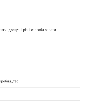
вки, доступні різні способи оплати.
иробництво
н