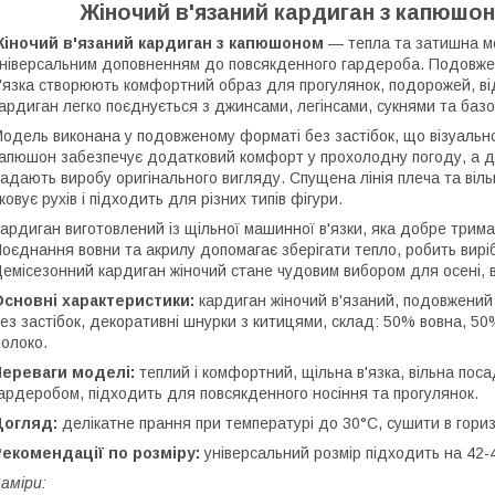
Жіночий в'язаний кардиган з капюшо
Жіночий в'язаний кардиган з капюшоном
— тепла та затишна мо
ніверсальним доповненням до повсякденного гардероба. Подовжен
'язка створюють комфортний образ для прогулянок, подорожей, ві
ардиган легко поєднується з джинсами, легінсами, сукнями та баз
одель виконана у подовженому форматі без застібок, що візуально 
апюшон забезпечує додатковий комфорт у прохолодну погоду, а д
адають виробу оригінального вигляду. Спущена лінія плеча та віль
ковує рухів і підходить для різних типів фігури.
ардиган виготовлений із щільної машинної в'язки, яка добре трима
оєднання вовни та акрилу допомагає зберігати тепло, робить виріб
емісезонний кардиган жіночий стане чудовим вибором для осені, 
сновні характеристики:
кардиган жіночий в'язаний, подовжений 
ез застібок, декоративні шнурки з китицями, склад: 50% вовна, 50%
олоко.
Переваги моделі:
теплий і комфортний, щільна в'язка, вільна поса
ардеробом, підходить для повсякденного носіння та прогулянок.
Догляд:
делікатне прання при температурі до 30°C, сушити в гори
екомендації по розміру:
універсальний розмір підходить на 42-
аміри: