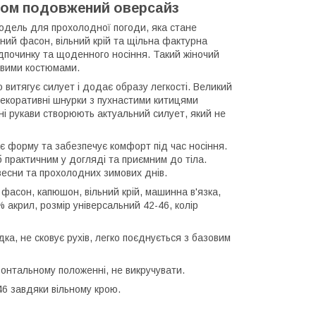
ном подовжений оверсайз
дель для прохолодної погоди, яка стане
ий фасон, вільний крій та щільна фактурна
дпочинку та щоденного носіння. Такий жіночий
овими костюмами.
витягує силует і додає образу легкості. Великий
екоративні шнурки з пухнастими китицями
ні рукави створюють актуальний силует, який не
є форму та забезпечує комфорт під час носіння.
 практичним у догляді та приємним до тіла.
весни та прохолодних зимових днів.
фасон, капюшон, вільний крій, машинна в'язка,
 акрил, розмір універсальний 42-46, колір
дка, не сковує рухів, легко поєднується з базовим
зонтальному положенні, не викручувати.
46 завдяки вільному крою.