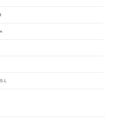
й
н
 S-L