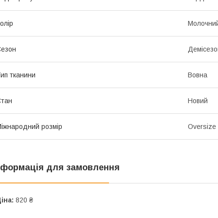
олір
Молочни
Сезон
Демісезо
ип тканини
Вовна
Стан
Новий
іжнародний розмір
Oversize
нформація для замовлення
іна:
820 ₴