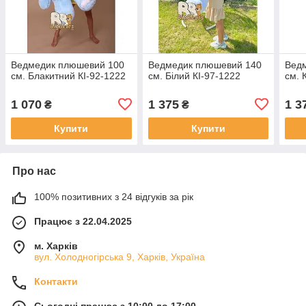
Ведмедик плюшевий 100
Ведмедик плюшевий 140
Вед
см. Блакитний КІ-92-1222
см. Білий КІ-97-1222
см. 
1 070
1 375
1 3
₴
₴
Купити
Купити
Про нас
100% позитивних з 24 відгуків за рік
Працює з 22.04.2025
м. Харків
вул. Холодногірська 9, Харків, Україна
Контакти
Сьогодні працює з 10:00 до 17:00