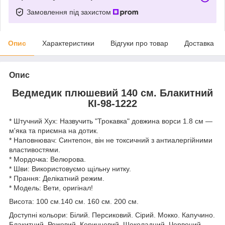
Замовлення під захистом
Опис
Характеристики
Відгуки про товар
Доставка
Опис
Ведмедик плюшевий 140 см. Блакитний
КІ-98-1222
* Штучний Хух: Назвучить "Трокавка" довжина ворси 1.8 см —
м'яка та приємна на дотик.
* Наповнювач: Синтепон, він не токсичний з антиалергійними
властивостями.
* Мордочка: Велюрова.
* Шви: Використовуємо щільну нитку.
* Прання: Делікатний режим.
* Модель: Вети, оригінал!
Висота: 100 см.140 см. 160 см. 200 см.
Доступні кольори: Білий. Персиковий. Сірий. Мокко. Капучино.
Блакитний. Рожевий. Коричневий. Шоколадний. Червоний,