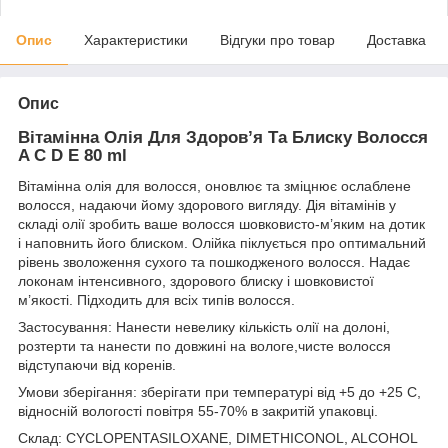
Опис
Характеристики
Відгуки про товар
Доставка
Опис
Вітамінна Олія Для Здоров’я Та Блиску Волосся
A C D Е 80 ml
Вітамінна олія для волосся, оновлює та зміцнює ослаблене
волосся, надаючи йому здорового вигляду. Дія вітамінів у
складі олії зробить ваше волосся шовковисто-м’яким на дотик
і наповнить його блиском. Олійка піклується про оптимальний
рівень зволоження сухого та пошкодженого волосся. Надає
локонам інтенсивного, здорового блиску і шовковистої
м’якості. Підходить для всіх типів волосся.
Застосування: Нанести невелику кількість олії на долоні,
розтерти та нанести по довжині на вологе,чисте волосся
відступаючи від коренів.
Умови зберігання: зберігати при температурі від +5 до +25 С,
відносній вологості повітря 55-70% в закритій упаковці.
Склад: CYCLOPENTASILOXANE, DIMETHICONOL, ALCOHOL