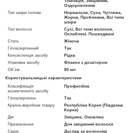
Тонізація, Зміцнення,
Оздоровлення
Тип шкіри голови
Нормальна, Суха, Чутлива,
Жирна, Проблемна, Всі типи
шкіри
Тип волосся
Сухі, Всі типи волосся,
Ослаблені, Пошкоджені
Стать
Жіноча
Гіпоалергенний
Так
Консистенція засобу
Рідка
Упаковка засобу
Флакон з дозатором
Об`єм
80 мл
Користувальницькі характеристики
Класифікація
Професійна
косметичного засобу
Гіпоалергенно
Так
Країна-виробник товару
Республіка Корея (Південна
Корея)
Дія
Зміцнює, Оновлює
Призначення
Для зміцнення волосся
Серія
Догляд за волоссям