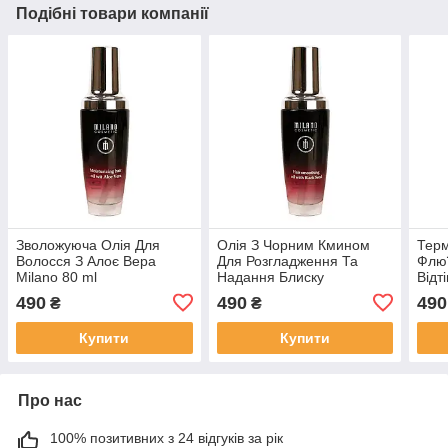
Подібні товари компанії
Зволожуюча Олія Для
Олія З Чорним Кмином
Терм
Волосся З Алоє Вера
Для Розгладження Та
Флюї
Milano 80 ml
Надання Блиску
Відт
Неслухняному Волоссю
490
490
490
₴
₴
Всіх Типів Milano 80 ml
Купити
Купити
Про нас
100% позитивних з 24 відгуків за рік