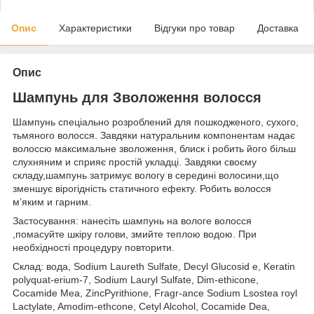
Опис
Характеристики
Відгуки про товар
Доставка
Опис
Шампунь для Зволоження волосся
Шампунь спеціально розроблений для пошкодженого, сухого,
тьмяного волосся. Завдяки натуральним компонентам надає
волоссю максимальне зволоження, блиск і робить його більш
слухняним и сприяє простій укладці. Завдяки своєму
складу,шампунь затримує вологу в середині волосини,що
зменшує вірогідність статичного ефекту. Робить волосся
м’яким и гарним.
Застосування: нанесіть шампунь на вологе волосся
,помасуйте шкіру голови, змийте теплою водою. При
необхідності процедуру повторити.
Склад: вода, Sodium Laureth Sulfate, Decyl Glucosid e, Keratin
polyquat-erium-7, Sodium Lauryl Sulfate, Dim-ethicone,
Cocamide Mea, ZincPyrithione, Fragr-ance Sodium Lsostea royl
Lactylate, Amodim-ethcone, Cetyl Alcohol, Cocamide Dea,