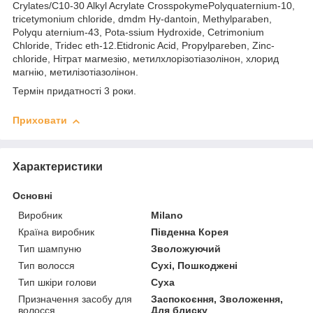
Crylates/C10-30 Alkyl Acrylate CrosspokymePolyquaternium-10,
tricetymonium chloride, dmdm Hy-dantoin, Methylparaben,
Polyqu aternium-43, Pota-ssium Hydroxide, Cetrimonium
Chloride, Tridec eth-12.Etidronic Acid, Propylpareben, Zinc-
chloride, Нітрат магмезію, метилхлорізотіазолінон, хлорид
магнію, метилізотіазолінон.
Термін придатності 3 роки.
Приховати
Характеристики
Основні
Виробник
Milano
Країна виробник
Південна Корея
Тип шампуню
Зволожуючий
Тип волосся
Сухі, Пошкоджені
Тип шкіри голови
Суха
Призначення засобу для
Заспокоєння, Зволоження,
волосся
Для блиску